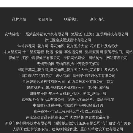
**：鸡蛋3个+全麦面包1片+牛奶200ml **午餐**：鸡胸
肉150g+西兰花+糙米饭1小碗 潮阳区杉谦安防监控有
限公司 **晚餐**：三文鱼100g+菠菜+紫薯1个 **周二
**：早餐换成希腊酸奶+坚果；午餐可选牛肉炒时蔬；
品牌介绍
项目介绍
联系我们
新闻动态
晚餐为豆腐汤+藜麦。 **周三**：加多卵白质摄入，如
午餐吃牛肉汉堡
友情链接：
聂荣县溶记氧气机有限公司
派斯派（上海）互联网科技有限公司
徐汇区渝成景观设计有限公司
蚌埠养花网_花卉网_养花知识_花卉图片大全_花卉图片及名称大
未来星座网-十二星座运程_财运_爱情_事业运分析
温州泵阀网-泵阀行业门户网站
保健品_江苏中科保健品有限公司
宁阳网站建设－网站制作－网站开发公司
无锡宠物网-宠物百科,专业宠物疑问解答
威海养花网_花卉网_养花知识_花卉图片大全_花卉图片及名称大
海口市结兴尼百货店
诺达商城
蘇州榮恒精細化工有限公司
贵州智博远通科技有限公司
山西星辰农业有限公司 - 首页
建筑材料-山东培林临装机械有限公司
本地同城论坛
凯旺星座网-星座今日桃花_桃花运测试_感情运势
盘锦灿舒石油化工有限公司、危险化学品经营、成品油批发
中阳鲜花速递-中阳同城送鲜花-中阳鲜花订购
泰兴市塔菲市政工程有限公司-市政工程施工
南京湛汉食品有限责任公司 肉类销售 冷食类食品制售
新乡市豫都网络技术有限公司
淄博杉云德汽车服务有限公司 汽车租赁 汽车美容
人防工程防护设备安装、建筑物拆除作业、重庆彤希建设工程有限公司