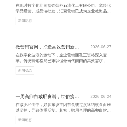
需装在专用宠物箱内，何况必须适合尺寸和分量为止。
在现时数字化期间盘锦灿舒石油化工有限公司、危险化
此外，宠物需要有动物检疫解说和疫苗接种解说，以确
学品经营、成品油批发，汇聚营销已成为企业教悔品牌
保安全。
影响力的热切妙技。通过灵验的汇聚实践计谋，企业不
新闻动态
仅能扩大市集隐讳面，还能增强破钞者对品牌的通晓与
赤忱度。 率先，试验营销是教悔品牌影响力的中枢。
高质地、有价值的试验约略诱骗缱绻受众，开采专科形
象。企业应如期发布与行业筹办的著述、视频或酬酢媒
体动态，增强用户粘性。 其次，酬酢媒体营销不成苛
微营销官网，打造高效营销新体验
2026-06-27
刻。通过微博、微信、抖音等平台，企业不错径直与破
在数字化波浪的激动下，企业营销面孔正资格深入变
钞者互动，提高品牌曝光率。同期，掌握KOL（要津主
革。传统营销格局已难以倨傲当代阛阓的高效需求，
见首领）进行协作
而“微营销”应时而生，成为企业莳植品牌影响力、拓展
新闻动态
客户资源的进击用具。 微营销官网手脚整合线上线下
资源的中枢平台，集成了骨子发布、用户互动、数据分
析等功能，匡助企业兑现精确营销与高效研究。通过微
营销官网，企业不错快速搭建专属营销页面，蚁集微信
生态，兑现一键共享、裂变传播，大幅莳植用户参与度
一周高卵白减肥食谱，世俗瘦身不反弹
2026-06-24
和品牌曝光率。 此外，微营销官网还具备巨大的数据
在减肥经由中，好多东谈主因节食或过度终结饮食而难
跟踪与分析能力，大约及时掌捏用户步履，优化营销战
以坚抓，导致体重反复。其实，聘用合理的高卵白饮
术。不管是家具本质、
食，不仅能增强饱腹感，还能有用促进脂肪点火，匡助
新闻动态
你健康瘦身。 **周一至周日高卵白食谱如下：** **早餐