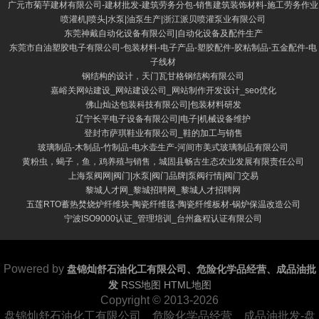
广元市菊芋建材有限公司-建材批发-建筑劳务分包-销售建筑装饰材料-施工劳务作业
喷灌机|喷头|水泵|油泵生产|浙江派贝喷灌泵业有限公司
东莞神戴自动化设备有限公司|自动化设备及配件生产
东莞市自油塑胶电子有限公司-包装材料-电子产品-塑胶配件-胶粘制品-五金配件-电
子线材
钢结构的设计，天门瓦甘格钢结构有限公司
嘉峪关网站建设_网站建设公司_网站制作开发设计_seo优化
佛山灿达包装科技有限公司|包装材料研发
辽宁长平电子设备有限公司|电子|机械设备维护
登封市萨琪鞋业有限公司_鞋的加工与销售
玻璃制品-木制品-竹制品-电水壶生产-河间市美式玻璃制品有限公司
黄粉虫，蝎子，鱼，鸡养殖与销售，城固县畅古生态农业发展有限责任公司
上海泵阀网|阀门|水泵|阀门品牌|泵阀行情|阀门交易
黎城人才网_黎城招聘网_黎城人才招聘网
五莲RTO蓄热焚烧炉纤维块-陶瓷纤维毯-陶瓷纤维板材-锅炉保温改造公司
宁波ISO9000认证_管理培训_台州鑫程认证有限公司
Powered by
盘锦灿舒石油化工有限公司、危险化学品经营、成品油批
发
RSS地图
HTML地图
Copyright
© 2013-2026
盘锦灿舒石油化工有限公司、危险化学品经营、成品油批发-盘